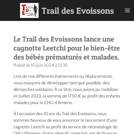
Passer
Trail des Evoissons
au
contenu
principal
Le Trail des Evoissons lance une
cagnotte Leetchi pour le bien-être
des bébés prématurés et malades.
Publié le 10 juin 2024 à 12:35
Lors de nos différents événements ou déplacements,
nous essayons de développer tant que possible, des
démarches solidaires. À ce titre, nous avions pu mobiliser
en Juillet 2023, la somme de 1750 € au profit des enfants
malades pour le CHU d Amiens.
À l’occasion des 10 ans du Trail des Evoissons, nous
sommes heureux de vous annoncer le lancement d'une
cagnotte Leetchi au profit du service de néonatalogie du
CHU d’Amiens. Notre objectif, cette fois, est de financer