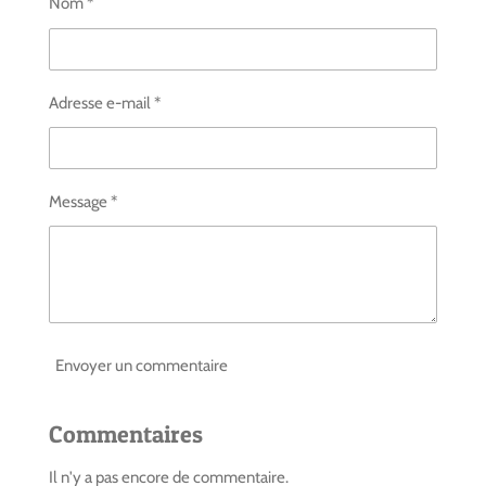
Nom *
e
e
e
e
r
r
r
r
Adresse e-mail *
Message *
Envoyer un commentaire
Commentaires
Il n'y a pas encore de commentaire.