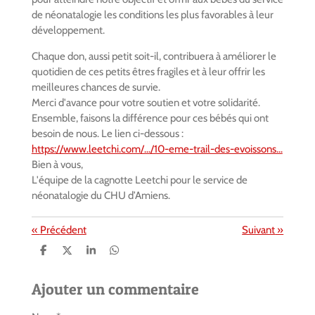
de néonatalogie les conditions les plus favorables à leur
développement.
Chaque don, aussi petit soit-il, contribuera à améliorer le
quotidien de ces petits êtres fragiles et à leur offrir les
meilleures chances de survie.
Merci d'avance pour votre soutien et votre solidarité.
Ensemble, faisons la différence pour ces bébés qui ont
besoin de nous.
Le lien ci-dessous :
https://www.leetchi.com/.../10-eme-trail-des-evoissons...
Bien à vous,
L'équipe de la cagnotte Leetchi pour le service de
néonatalogie du CHU d’Amiens.
«
Précédent
Suivant
»
P
P
P
P
a
a
a
a
r
r
r
r
t
t
t
t
Ajouter un commentaire
a
a
a
a
g
g
g
g