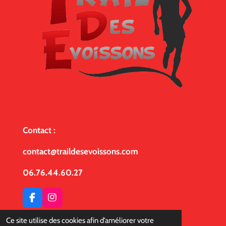
Contact :
contact@traildesevoissons.com
06.76.44.60.27
F
I
a
n
© 2023 - 2026 Trail des Evoissons
c
s
Ce site utilise des cookies afin d’améliorer votre