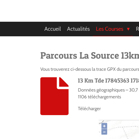
Passer
au
contenu
principal
Accueil
Actualités
Les Courses
R
Parcours La Source 13k
Vous trouverez ci-dessous la trace GPX du parcour
13 Km Tde 17845363 17
Données géographiques – 30,7
1106 téléchargements
Télécharger