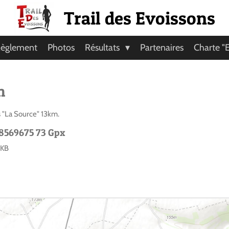
Trail des Evoissons
èglement
Photos
Résultats
Partenaires
Charte "
m
s "La Source" 13km.
18569675 73 Gpx
 KB